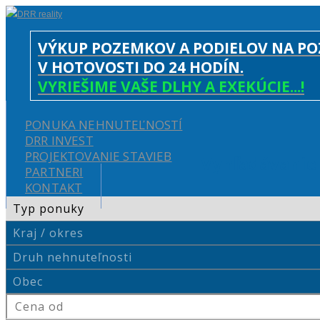
VÝKUP POZEMKOV A PODIELOV NA P
V HOTOVOSTI DO 24 HODÍN.
VYRIEŠIME VAŠE DLHY A EXEKÚCIE...!
PONUKA NEHNUTEĽNOSTÍ
DRR INVEST
PROJEKTOVANIE STAVIEB
Vyhľadávanie
PARTNERI
KONTAKT