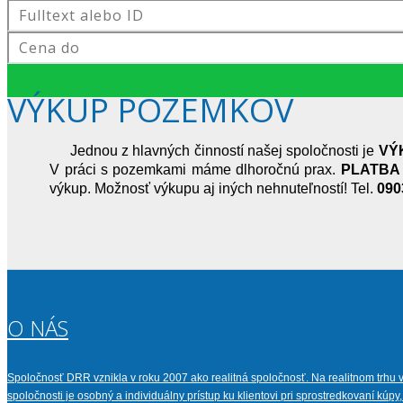
VÝKUP POZEMKOV
Jednou z hlavných činností našej spoločnosti je
VÝ
V práci s pozemkami máme dlhoročnú prax.
PLATBA
výkup. Možnosť výkupu aj iných nehnuteľností! Tel.
090
O NÁS
Spoločnosť DRR vznikla v roku 2007 ako realitná spoločnosť. Na realitnom trhu 
spoločnosti je osobný a individuálny prístup ku klientovi pri sprostredkovaní kú