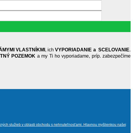
ÁMYMI VLASTNÍKMI
, ich
VYPORIADANIE a SCELOVANIE
.
TNÝ POZEMOK
a my Ti ho vyporiadame, príp. zabezpečíme
exných služieb v oblasti obchodu s nehnuteľnosťami. Hlavnou myšlienkou našej