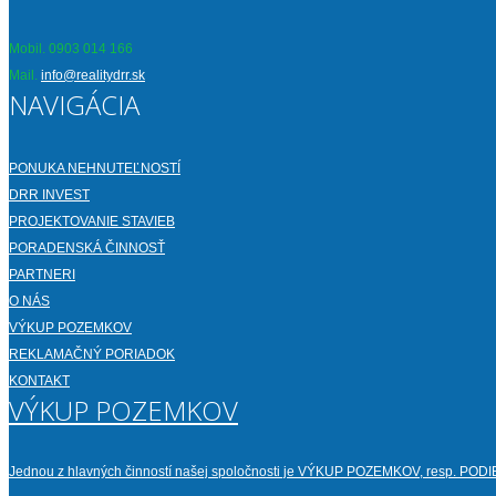
Mobil. 0903 014 166
Mail.
info@realitydrr.sk
NAVIGÁCIA
PONUKA NEHNUTEĽNOSTÍ
DRR INVEST
PROJEKTOVANIE STAVIEB
PORADENSKÁ ČINNOSŤ
PARTNERI
O NÁS
VÝKUP POZEMKOV
REKLAMAČNÝ PORIADOK
KONTAKT
VÝKUP POZEMKOV
Jednou z hlavných činností našej spoločnosti je VÝKUP POZEMKOV, resp. 