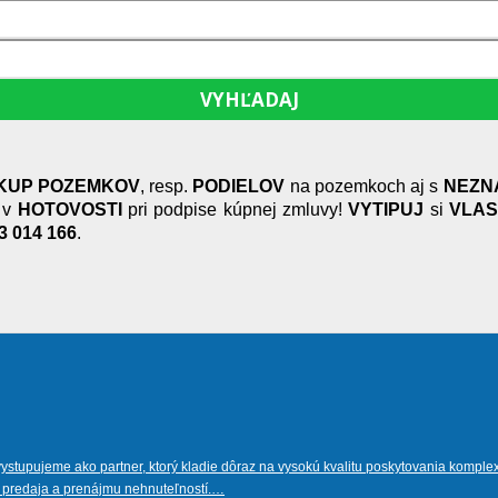
VYHĽADAJ
KUP POZEMKOV
, resp.
PODIELOV
na pozemkoch aj s
NEZN
v
HOTOVOSTI
pri podpise kúpnej zmluvy!
VYTIPUJ
si
VLAS
3 014 166
.
vystupujeme ako partner, ktorý kladie dôraz na vysokú kvalitu poskytovania kompl
py, predaja a prenájmu nehnuteľností.…