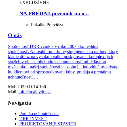
EXKLUZÍVNE
NA PREDAJ-pozemok na o...
Lokalita
Prievidza
O nás
Spoločnosť DRR vznikla v roku 2007 ako realitná
spoločnosť. Na realitnom trhu vystupujeme ako partner, ktorý
kladie dôraz na vysokú kvalitu poskytovania komplexných
služieb v oblasti obchodu s nehnuteľnosťami. Hlavnou
myšlienkou našej spoločnosti je osobný a individuálny prístup
ku klientovi pri sprostredkovaní kúpy, predaja a prenájmu
nehnuteľností.…
Mobil. 0903 014 166
Mail.
info@realitydrr.sk
Navigácia
Ponuka nehnuteľností
DRR INVEST
PROJEKTOVANIE STAVIEB